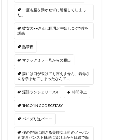
一度も腰を動かせずに射精してしまっ
た。
彼女の●●さんは巨乳と中出しOKで僕を
誘惑
熱帯夜
マジックミラー号からの脱出
妻には口が裂けても言えません、義母さ
んを孕ませてしまったなんて…。
淫語ランジェリーJOI
時間停止
‘INGO’ IN GOD ECSTASY
パイズリ逆バニー
僕の性癖に刺さる美脚女上司のノーパン
直穿きパンスト挑発に負け上から目線で痴