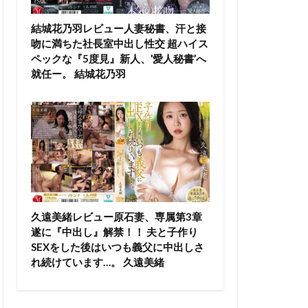
結城花乃羽レビュー人妻秘書、汗と接
吻に満ちた社長室中出し性交 超ハイス
ペックな『5度見』新人、’愛人秘書’へ
就任ー。 結城花乃羽
久遠美緒レビュー原石妻、専属第3章
遂に『中出し』解禁！！ 夫と子作り
SEXをした後はいつも義父に中出しさ
れ続けています…。 久遠美緒