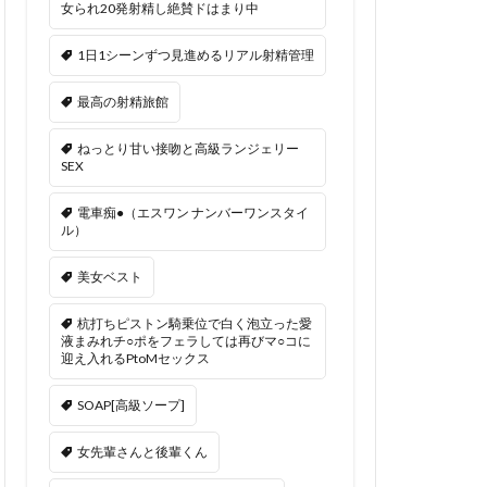
女られ20発射精し絶賛ドはまり中
1日1シーンずつ見進めるリアル射精管理
最高の射精旅館
ねっとり甘い接吻と高級ランジェリー
SEX
電車痴●（エスワン ナンバーワンスタイ
ル）
美女ベスト
杭打ちピストン騎乗位で白く泡立った愛
液まみれチ○ポをフェラしては再びマ○コに
迎え入れるPtoMセックス
SOAP[高級ソープ]
女先輩さんと後輩くん