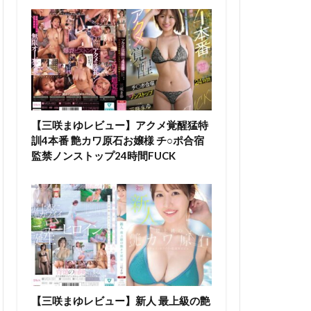
【三咲まゆレビュー】アクメ覚醒猛特
訓4本番 艶カワ原石お嬢様 チ○ポ合宿
監禁ノンストップ24時間FUCK
【三咲まゆレビュー】新人 最上級の艶