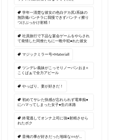
学年一清楚な彼女の色白デカ尻J系妹の
無防備パンチラに我慢できずパンティ擦り
つけぶっかけ射精！
社員旅行で下品な宴会ゲームをやらされ
て発情した同僚たちに一晩中犯●れた彼女
マジックミラー号×Materiall
ツンデレ義妹がこっそりノーパンおま○
こくぱぁで全力アピール
やっぱり、妻が好きだ！
初めてサレた快感が忘れられず電車痴●
にハマってしまった女子●生の末路
終電逃してオンナ上司に強●射精させら
れたボク
昔俺の事が好きだった地味な○○が…