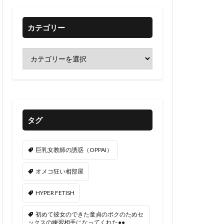
カテゴリー
タグ
巨乳女教師の誘惑（OPPAI）
オメコ狂い相部屋
HYPER FETISH
初めて彼女のできた童貞のボクのためセ
ックスの練習相手になってくれた●●