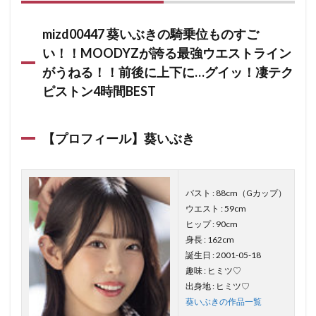
mizd00447 葵いぶきの騎乗位ものすご
い！！MOODYZが誇る最強ウエストライン
がうねる！！前後に上下に…グイッ！凄テク
ピストン4時間BEST
【プロフィール】葵いぶき
バスト : 88cm（Gカップ）
ウエスト : 59cm
ヒップ : 90cm
身長 : 162cm
誕生日 : 2001-05-18
趣味 : ヒミツ♡
出身地 : ヒミツ♡
葵いぶきの作品一覧