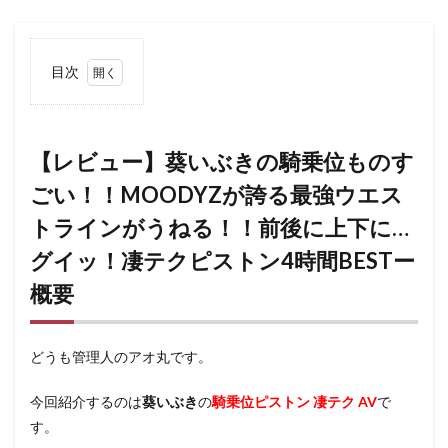
目次
1
【レ
ビュー】
葵いぶき
の騎乗位
【レビュー】葵いぶきの騎乗位ものす
ものすご
ごい！！MOODYZが誇る最強ウエス
い！！
MOODYZ
トラインがうねる！！前後に上下に…
が誇る最
強ウエス
グイッ！凄テクピストン4時間BESTー
トライン
がうね
概要
る！！前
後に上下
に…グイ
ッ！凄テ
どうも管理人のアオ丸です。
クピスト
ン4時間
今回紹介するのは
葵いぶき
の
騎乗位ピストン 凄テク AV
で
BESTー概
要
す。