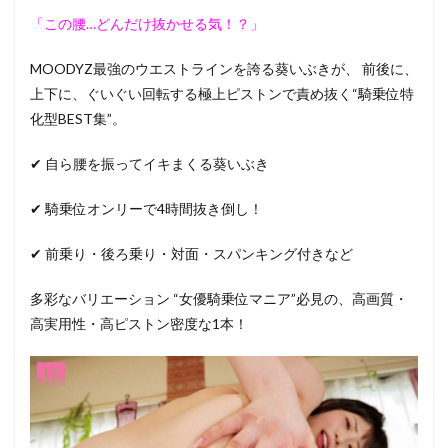
2
【レ
「この腰…どんだけ抜かせる気！？」
ビュー】
葵いぶき
の騎乗位
MOODYZ最強のウエストラインを誇る葵いぶきが、 前後に、
ものすご
上下に、ぐいぐい回転する極上ピストンで責め抜く“騎乗位特
い！！
MOODYZ
化型BEST集”。
が誇る最
強ウエス
✔ 自ら腰を振ってイキまくる葵いぶき
トライン
がうね
る！！前
✔ 騎乗位オンリーで4時間抜き倒し！
後に上下
に…グイ
✔ 前乗り・後ろ乗り・対面・スパンキング付きなど
ッ！凄テ
クピスト
ン4時間
多彩なバリエーション “女優騎乗位マニア”必見の、高画質・
BESTーあ
高実用性・高ピストン密度な1本！
らすじ
3
【レ
ビュー】
葵いぶき
の騎乗位
ものすご