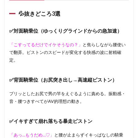
💦抜きどころ3選
✅対面騎乗位（ゆっくりグラインドからの急加速）
「こすってるだけでイケそうなの？」
と焦らしながら腰使い
で翻弄。ピストンのスピードが変化する快感の波に射精確
定。
✅背面騎乗位（お尻突き出し→高速縦ピストン）
プリッとしたお尻で男の竿をえぐるように責める。振動感・
音・腰つきすべてがAV的理想の動き。
✅イキすぎて崩れ落ちる暴走ピストン
「あっ…もうだめ…♡」
と腰が止まらずイキっぱなしの騎乗