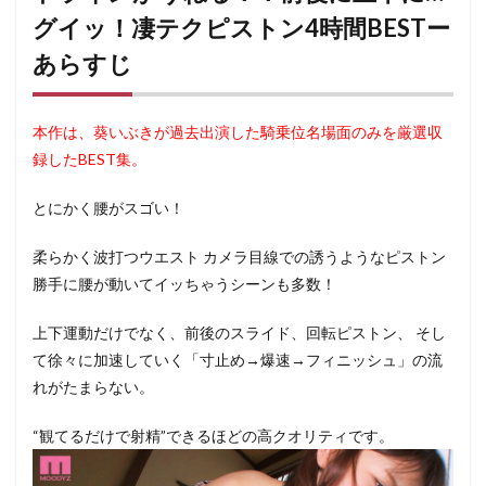
👤こ
グイッ！凄テクピストン4時間BESTー
んな
人に
あらすじ
おす
す
め！
本作は、葵いぶきが過去出演した騎乗位名場面のみを厳選収
4
葵い
録したBEST集。
ぶき
の詳
とにかく腰がスゴい！
細情
報
柔らかく波打つウエスト カメラ目線での誘うようなピストン
4.1
勝手に腰が動いてイッちゃうシーンも多数！
mizd00447
葵いぶきの
騎乗位もの
上下運動だけでなく、前後のスライド、回転ピストン、 そし
すごい！！
て徐々に加速していく「寸止め→爆速→フィニッシュ」の流
MOODYZ
れがたまらない。
が誇る最強
ウエストラ
インがうね
“観てるだけで射精”できるほどの高クオリティです。
る！！前後
に上下に…