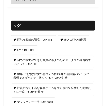
タグ
巨乳女教師の誘惑（OPPAI）
オメコ狂い相部屋
HYPER FETISH
初めて彼女のできた童貞のボクのためセックスの練習相手
になってくれた●●
学年一清楚な彼女の色白デカ尻J系妹の無防備パンチラに
我慢できずパンティ擦りつけぶっかけ射精！
社員旅行で下品な宴会ゲームをやらされて発情した同僚た
ちに一晩中犯●れた彼女
マジックミラー号×Materiall