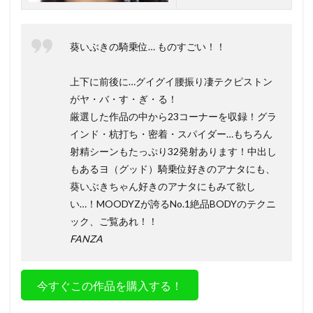
葵いぶきの騎乗位… ものすごい！！
上下に前後に…グイグイ腰振り凄テクピストン
がヤ・バ・す・ぎ・る！
厳選した作品の中から23コーナーを収録！グラ
インド・杭打ち・密着・スパイダー…もちろん
射精シーンもたっぷり32発射あります！中出し
もあるヨ（グッド）騎乗位好きのアナタにも、
葵いぶきちゃん好きのアナタにもみて欲し
い…！MOODYZが誇るNo.1絶品BODYのテクニ
ック、ご覧あれ！！
FANZA
今すぐこの作品を購入する！