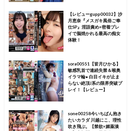
【レビューgupp00032】沙
月恵奈『メスガキ風俗ご奉
仕SP』淫語責め×密着プレ
イで脳焼かれる最高の痴女
体験！
sora00551【皆月ひかる】
敏感乳首で連続失禁＆喉奥
イラマ輪● 白目イキが止ま
らない絶頂J系の限界突破プ
レイ！【レビュー】
sone00258今いちばん抱き
たいカラダ 川越にこ、理性
吹き飛ぶ。【禁欲×媚薬漬