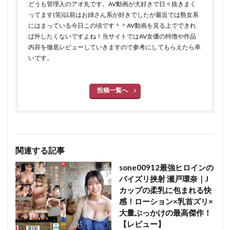
どうも管理人のアオ丸です。AV動画が大好きで日々抜きまく
ってます(笑)以前はお姉さん系が好きでしたが最近では熟女系
にはまっている今日この頃です＾＾AV動画を見る上でできれ
ば外したくないですよね！当サイトではAV女優の特徴や作品
内容を徹底レビューしていきますので参考にしてもらえたら幸
いです。
投稿一覧へ
関連する記事
sone00912最強ヒロインの
パイズリ挟射 瀬戸環奈｜J
カップの柔乳に包まれる快
感！ローション×乳首ズリ×
大量ぶっかけの最高傑作！
【レビュー】