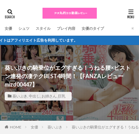
女優
シュツ
スタイル
プレイ内容
女優のタイプ
。
葵いぶきの騎乗位がエグすぎる！うねる腰×ピスト
ン連発の凄テクBEST4時間！【FANZAレビュー
mizd00447】
葵いぶき
,
中出し
,
お姉さん
,
巨乳
HOME
女優
葵いぶき
葵いぶきの騎乗位がエグすぎる！うねる腰×ピ