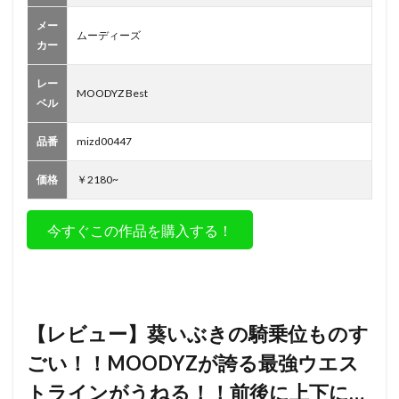
くりグ
ライン
メー
ムーディーズ
ドから
カー
の急加
速）
レー
MOODYZ Best
3.1.2
ベル
✅背面
騎乗位
品番
mizd00447
（お尻
突き出
価格
￥2180~
し→高
速縦ピ
スト
今すぐこの作品を購入する！
ン）
3.1.3
✅イキ
すぎて
崩れ落
ちる暴
【レビュー】葵いぶきの騎乗位ものす
走ピス
トン
ごい！！MOODYZが誇る最強ウエス
3.2
トラインがうねる！！前後に上下に…