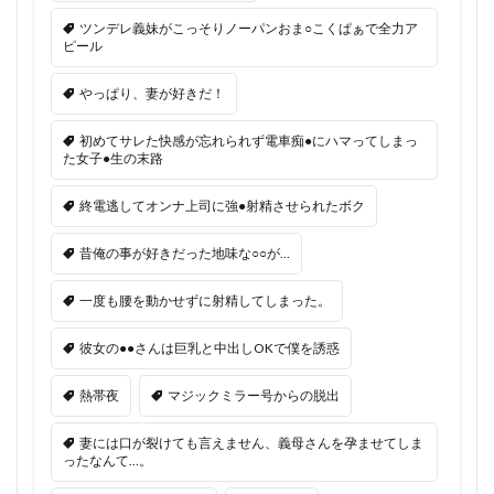
ツンデレ義妹がこっそりノーパンおま○こくぱぁで全力ア
ピール
やっぱり、妻が好きだ！
初めてサレた快感が忘れられず電車痴●にハマってしまっ
た女子●生の末路
終電逃してオンナ上司に強●射精させられたボク
昔俺の事が好きだった地味な○○が…
一度も腰を動かせずに射精してしまった。
彼女の●●さんは巨乳と中出しOKで僕を誘惑
熱帯夜
マジックミラー号からの脱出
妻には口が裂けても言えません、義母さんを孕ませてしま
ったなんて…。