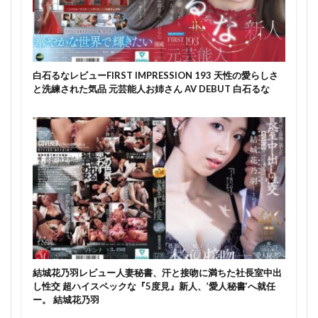
白石るなレビューFIRST IMPRESSION 193 天性の愛らしさ
と洗練された気品 元芸能人お姉さん AV DEBUT 白石るな
結城花乃羽レビュー人妻秘書、汗と接吻に満ちた社長室中出
し性交 超ハイスペックな『5度見』新人、’愛人秘書’へ就任
ー。 結城花乃羽