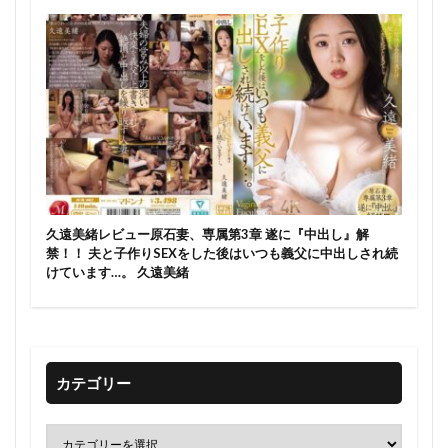
久遠美緒レビュー原石妻、専属第3章 遂に『中出し』解
禁！！ 夫と子作りSEXをした後はいつも義父に中出しされ続
けています…。 久遠美緒
カテゴリー