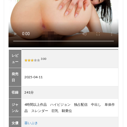
い！！
MOODYZ
が誇る最
強ウエス
トライン
がうね
る！！前
後に上下
に…グイ
ッ！凄テ
クピスト
レビ
ン4時間
3.00
ュー
BESTー抜
きどころ
発売
2025-04-11
3.1
日
💦抜
きど
収録
241分
ころ3
選
ジャ
4時間以上作品 ハイビジョン 独占配信 中出し 単体作
3.1.1
ンル
品 スレンダー 巨乳 騎乗位
✅対面
騎乗位
女優
葵いぶき
（ゆっ