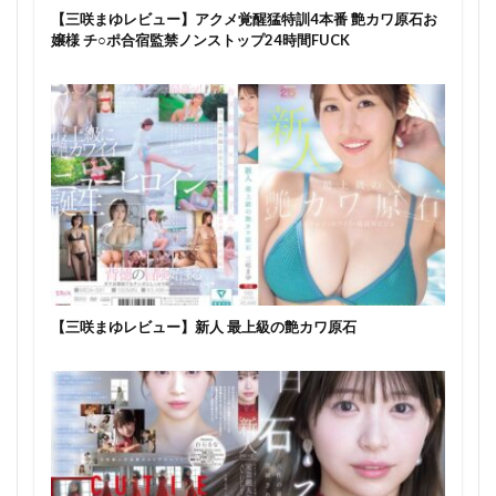
【三咲まゆレビュー】アクメ覚醒猛特訓4本番 艶カワ原石お
嬢様 チ○ポ合宿監禁ノンストップ24時間FUCK
【三咲まゆレビュー】新人 最上級の艶カワ原石