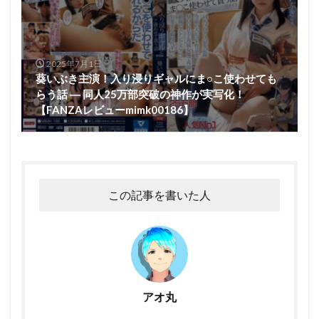
2025年7月1日
葵いぶき主演！入り浸りギャルにま○こ使わせても
らう話 ― 同人25万部突破の神作が実写化！
【FANZAレビューmimk00186】
この記事を書いた人
アオ丸