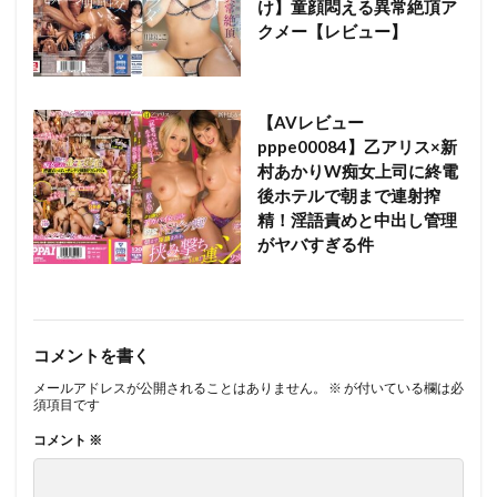
け】童顔悶える異常絶頂ア
クメー【レビュー】
【AVレビュー
pppe00084】乙アリス×新
村あかりW痴女上司に終電
後ホテルで朝まで連射搾
精！淫語責めと中出し管理
がヤバすぎる件
コメントを書く
メールアドレスが公開されることはありません。
※
が付いている欄は必
須項目です
コメント
※