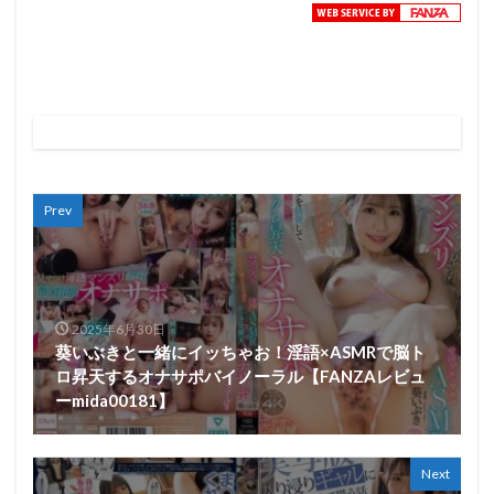
Prev
2025年6月30日
葵いぶきと一緒にイッちゃお！淫語×ASMRで脳ト
ロ昇天するオナサポバイノーラル【FANZAレビュ
ーmida00181】
Next