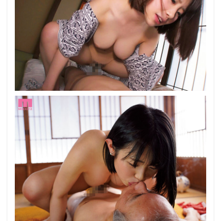
グイッ！凄
テクピスト
ン4時間
BEST
4.2
【プ
ロフ
ィー
ル】
葵い
ぶき